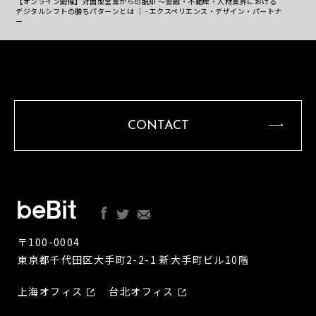
【オンライン開催】対面型営業からの脱却 ～金融・不動産・人材業界における
デジタルシフトの勝ちパターンとは ｜ - エクスペリエンス・デザイン・パートナ
ー
CONTACT
〒100-0004
東京都千代田区大手町2-2-1 新大手町ビル10階
上海オフィス
台北オフィス