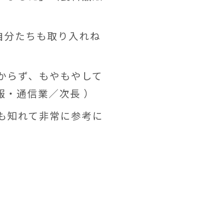
自分たちも取り入れね
からず、もやもやして
報・通信業／次長 ）
も知れて非常に参考に