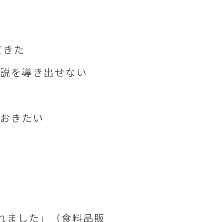
てきた
仮説を導き出せない
ておきたい
れました」（食料品販