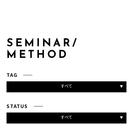
S
E
M
I
N
A
R
/
M
E
T
H
O
D
TAG
すべて
STATUS
すべて