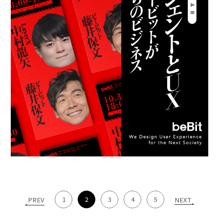
1
2
3
4
5
PREV
NEXT