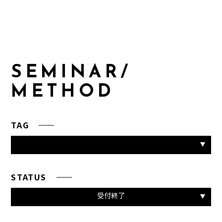
S
E
M
I
N
A
R
/
M
E
T
H
O
D
TAG
STATUS
受付終了