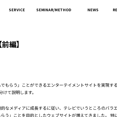
SERVICE
SEMINAR/METHOD
NEWS
R
サービス
セミナー／方法論
ニュース
【前編】
んでもらう」ことができるエンターテイメントサイトを実現す
分けて説明します。
般的なメディアに成長するに従い、テレビでいうところのバラ
もらう」ことを目的としたウェブサイトが増えてきました。 特