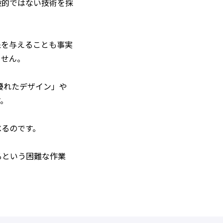
般的ではない技術を採
象を与えることも事実
ません。
優れたデザイン」や
す。
べるのです。
るという困難な作業