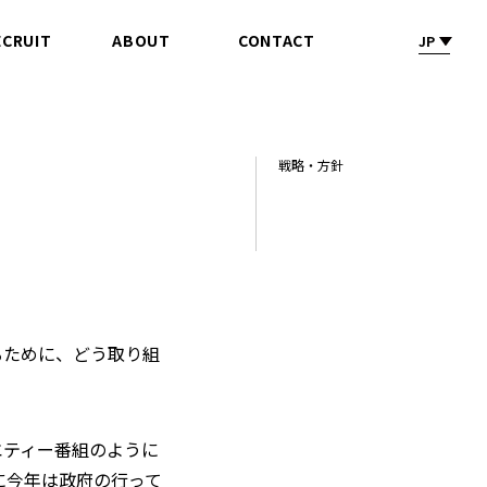
ECRUIT
ABOUT
CONTACT
JP
採 用
会社情報
お問合せ
戦略・方針
るために、どう取り組
エティー番組のように
に今年は政府の行って