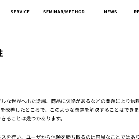
SERVICE
SEMINAR/METHOD
NEWS
R
サービス
セミナー／方法論
ニュース
性
アルな世界へ出た途端、商品に欠陥があるなどの問題により信
ィを改善したところで、このような問題を解決することはでき
できることは幾つかあります。
ネスを行い、ユーザから信頼を勝ち取るのは容易なことではあ