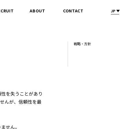
ECRUIT
ABOUT
CONTACT
JP
採 用
会社情報
お問合せ
戦略・方針
頼性を失うことがあり
ませんが、信頼性を最
りません。