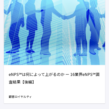
eNPS℠は何によって上がるのか ー 16業界eNPS℠調
査結果【後編】
顧客ロイヤルティ