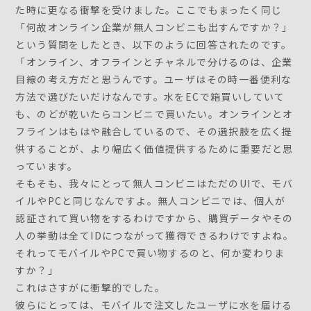
た時に更なる衝撃を受けました。ここでもまったく同じ
「何故オンライン企業が無人コンビニも出すんですか？」
という質問をしたとき、以下のように回答されたのです。
「オンライン、オフラインとチャネルで分けるのは、企業
目線の考え方だと思うんです。ユーザはその時一番便利な
方法で選びたいだけなんです。水をECで箱買いしていて
も、のどが乾いたらコンビニで買いたい。オンラインとオ
フラインはもはや融合しているので、その選択肢を広く提
供することが、より幅広く価値提供するために重要だと思
っています。
そもそも、我々にとって無人コンビニはただのUIで、モバ
イルやPCと同じなんですよ。無人コンビニでは、個人が
認証されて買い物をするわけですから、購買データやその
人の挙動は全てIDにつながって獲得できるわけですよね。
それってモバイルやPCで買い物するのと、何か変わりま
すか？」
これはさすがに衝撃的でした。
彼らにとっては、モバイルで注文したユーザに水を届ける