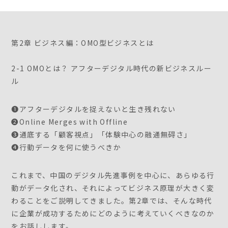
第2章 ビジネス編：OMO型ビジネスとは
2-1 OMOとは？ アフターデジタル時代の新ビジネスルー
ル
❶アフターデジタルを捉えないと生き残れない
❷Online Merges with Offline
❸通底する「顧客視点」「体験中心の融通無碍さ」
❹行動データを何に使うべきか
これまで、中国のデジタル先進事例を中心に、あらゆる行
動がデータ化され、それによってビジネス原理が大きく変
わることをご説明してきました。第2章では、そんな時代
に企業が成功するためにどのように考えていくべきなのか
をお話しします。