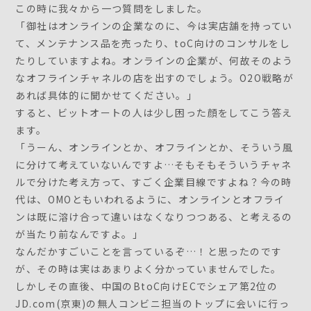
この時に我々から一つ質問をしました。
「御社はオンラインの企業なのに、今は実店舗を持ってい
て、メンテナンス品を売ったり、toC向けのコンサルをし
たりしていますよね。オンラインの企業が、何故そのよう
なオフラインチャネルの店を出すのでしょう。O2O戦略が
あれば具体的に聞かせてください。」
すると、ビットオートの人は少し困った顔をしてこう答え
ます。
「うーん、オンラインとか、オフラインとか、そういう風
に分けて考えていないんですよ…そもそもそういうチャネ
ルで分けた考え方って、すごく企業目線ですよね？今の時
代は、OMOともいわれるように、オンラインとオフライ
ンは既に溶け合って違いはなくなりつつある、と考えるの
が当たり前なんですよ。」
なんだかすごいことを言っているぞ…！と思ったのです
が、その時は実はあまりよく分かっていませんでした。
しかしその直後、中国のBtoC向けECでシェア第2位の
JD.com(京東)の無人コンビニ担当のトップに会いに行っ