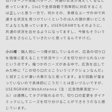
功パターンや失敗パターン、共通の状況が見えてくるなと
思っています。1to1で全部自動で効率的に対応すること
は正しいと思う一方で、何かその、多様なユーザの中で共
通する状況を見つけていくというのは人の頭の使いどころ
だよなとも思っています。USERGRAMでもそのように、
共通の状況を出せるようになってますし、今後もそういう
工夫をさらにしていきたいと思ってるんですけど。
小川様
：個人的に一つ僕が試しているのが、広告の切り口
を極端に変えることで状況やニーズを切り分けられないか
という点です。幾つかのニーズがある中で、広告を出して
みた時に「この切り口だとこういうリアクションなんだ」
と試すことが凄い大事だなと思ってます。まだ回数が溜ま
っていないので具体的にこうだ！とは言いづらいですが、
USERGRAMとWebAntenna（注：広告効果測定ツー
ル）は連携してタグが貼れるので、切り口の変更をダイナ
ミックにしてニーズを切り分けることができそうだなと感
じています。