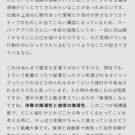
導線がピッとでてきたみたいなことがあったみたいです。
仕組み上自分に絶対あった情報とか自分が好きなクリエイ
ティブのものしか出てこない構造になっているため、スー
パーアプリのさらに一歩前の段階というか、一日に沢山開
くからそこに入口を設けるだけでなく、ただ見続けている
行動の中にひっそり入り込むというようなことが起きてき
ているなと。
これはあんまり健全な言葉ではないですけど、御社でも、
そういう転職だったり副業だったりに刺激されるタイミン
グっていうのはどう作られるのか？という検討が今後為さ
れるだろうなと思っています。その時の参考になれば程度
ですが、僕が大事だと最近考えているのが「隣接性」なん
ですね。
体験の隣接性と価値の隣接性
、この二つが結構重
要で、どこと組むかとかどこから持ってくるかってことを
考える時に、やっぱり体験がちゃんと連なっているかどう
かって結構大事です。保険と自動車や病院って当然体験が