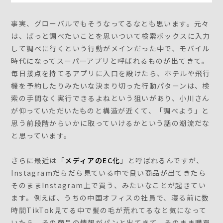
事実、グローバルでもそうなってるなとも思います。元々
は、ぱっと調べたいことを思いついて検索ボックスに入力
して調べに行くという行動がメインだった中で、モバイル
時代になってスーパーアプリと呼ばれるものが出てきて。
毎日接点を持てるアプリに入口を設けたら、ホテルや飛行
機を予約したりみたいな決まり切った行動パターンは、検
索の手間なく実行できるよねという狙いがあり、小川さん
が仰っていただいたものと構造が近くて、「調べよう」と
思う前段階からいかに取っていけるかという話の潮流だな
と思っています。
さらに最近は「
メディアのEC化
」と呼ばれるんですが、
Instagramだらだら見ている中で良い商品が出てきたら
そのままInstagram上で買う、みたいなことが起きてい
ます。例えば、うちの中国オフィスの社員で、寝る前に数
時間TikTok見てる中で髪の毛が荒れてるなと気になって
いたら、その商品の情報がパンと出てきて、そのまま購買