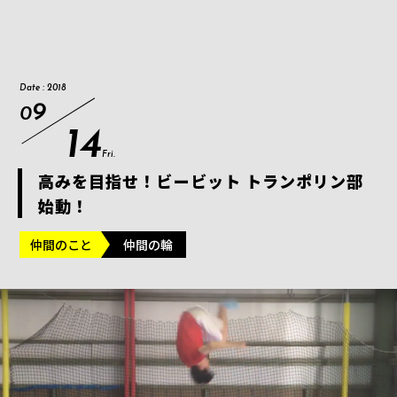
Date : 2018
9
0
14
Fri.
高みを目指せ！ビービット トランポリン部
始動！
仲間のこと
仲間の輪