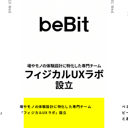
場やモノの体験設計に特化した専門チーム
ベ
案」
「フィジカルUXラボ」設立
ビ
と
ス