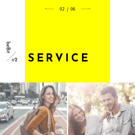
02
06
S
E
R
V
I
C
E