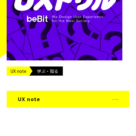
UX note
学ぶ・知る
UX note