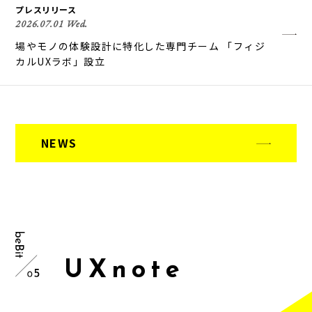
プレスリリース
2026.07.01 Wed.
場やモノの体験設計に特化した専門チーム 「フィジ
カルUXラボ」設立
NEWS
U
X
n
o
t
e