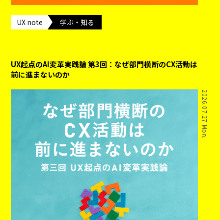
UX note
学ぶ・知る
UX起点のAI変革実践論 第3回：なぜ部門横断のCX活動は
前に進まないのか
2026.07.27 Mon.