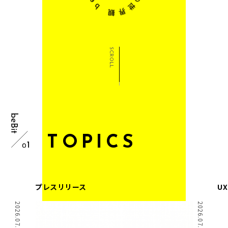
SCROLL
T
O
P
I
C
S
プレスリリース
U
2026.07.15 Wed.
2026.07.01 Wed.