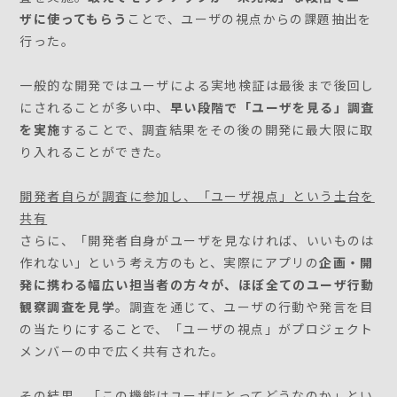
ザに使ってもらう
ことで、ユーザの視点からの課題抽出を
行った。
一般的な開発ではユーザによる実地検証は最後まで後回し
にされることが多い中、
早い段階で「ユーザを見る」調査
を実施
することで、調査結果をその後の開発に最大限に取
り入れることができた。
開発者自らが調査に参加し、「ユーザ視点」という土台を
共有
さらに、「開発者自身がユーザを見なければ、いいものは
作れない」という考え方のもと、実際にアプリの
企画・開
発に携わる幅広い担当者の方々が、ほぼ全てのユーザ行動
観察調査を見学
。調査を通じて、ユーザの行動や発言を目
の当たりにすることで、「ユーザの視点」がプロジェクト
メンバーの中で広く共有された。
その結果、「この機能はユーザにとってどうなのか」とい