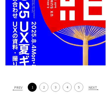
1
2
3
4
5
PREV
NEXT