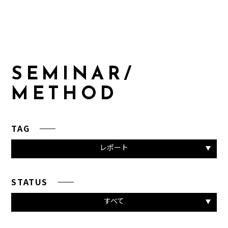
S
E
M
I
N
A
R
/
M
E
T
H
O
D
TAG
レポート
STATUS
すべて