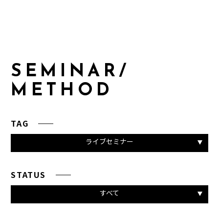
S
E
M
I
N
A
R
/
M
E
T
H
O
D
TAG
ライブセミナー
STATUS
すべて