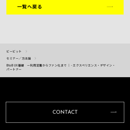
一覧へ戻る
ビービット
セミナー／方法論
BtoB UX基礎 ー利用定着からファン化まで ｜ - エクスペリエンス・デザイン・
パートナー
CONTACT