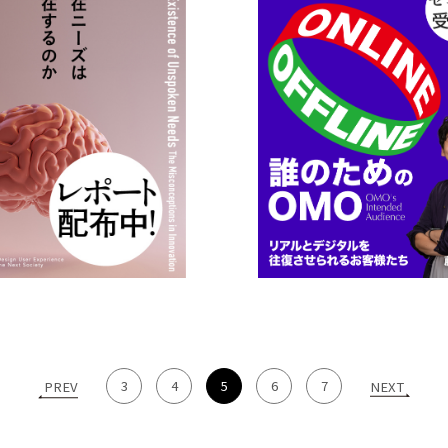
3
4
5
6
7
PREV
NEXT