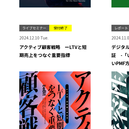
ライブセミナー
受付終了
レポート
2024.12.10 Tue.
2024.11.
アクティブ顧客戦略 ーLTVと短
デジタ
期売上をつなぐ重要指標
証 -
いPMF