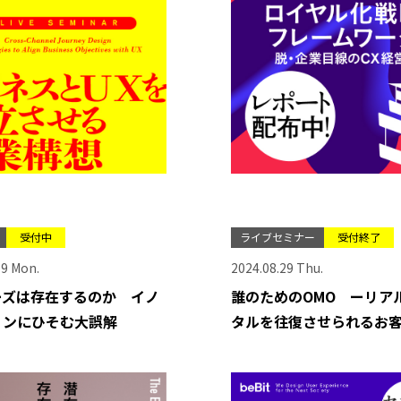
受付中
ライブセミナー
受付終了
19 Mon.
2024.08.29 Thu.
ーズは存在するのか イノ
誰のためのOMO ーリア
ョンにひそむ大誤解
タルを往復させられるお