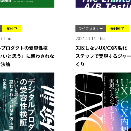
受付中
ライブセミナー
受付終了
07 Thu.
2024.11.14 Thu.
ルプロダクトの受容性検
失敗しないUX/CX内製化
「いいと思う」に惑わされな
ステップで実現するジャ
方法論
くり