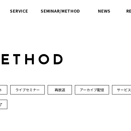
SERVICE
SEMINAR/METHOD
NEWS
R
サービス
セミナー／方法論
ニュース
M
E
T
H
O
D
ト
ライブセミナー
再放送
アーカイブ配信
サービ
了