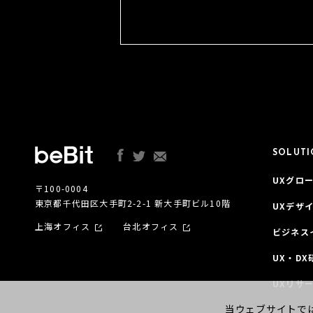
SOLUT
UXグロー
〒100-0004
東京都千代田区大手町2-2-1 新大手町ビル10階
UXデザ
上海オフィス
台北オフィス
ビジネス
UX・DX
UXリサ
当ウェブサイトでは