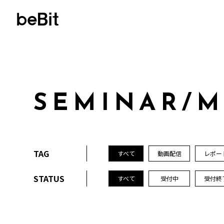
S
E
M
I
N
A
R
/
TAG
すべて
動画配信
レポー
STATUS
すべて
受付中
受付終