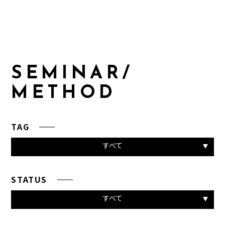
S
E
M
I
N
A
R
/
M
E
T
H
O
D
TAG
すべて
STATUS
すべて