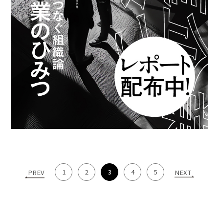
1
2
3
4
5
PREV
NEXT