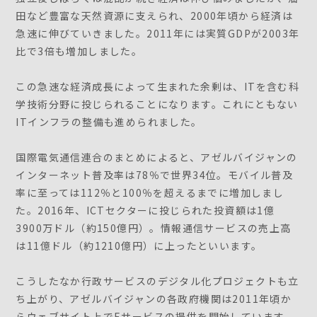
田など豊富な天然資源に支えられ、2000年頃から経済は
急速に伸びていきました。2011年には実質GDPが2003年
比で3倍も増加しました。
この急速な経済成長によって生まれた余剰は、ITを含む科
学技術分野に投じられることになります。これにともない
ITインフラの整備も進められました。
国際電気通信連合のまとめによると、アゼルバイジャンの
インターネット普及率は78％で世界34位。モバイル普及
率に至っては112％と100％を超えるまでに増加しまし
た。2016年、ICTセクターに投じられた投資額は1億
3900万ドル（約150億円）。情報通信サービスの売上高
は11億ドル（約1210億円）に上ったといいます。
こうしたなか行政サービスのデジタル化プロジェクトも立
ち上がり、アゼルバイジャンの各政府機関は2011年頃か
らウェブサイト上でEサービスの提供を開始しています。