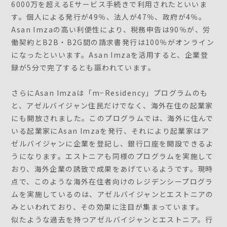
6000万を超えるEサービス手続きで利用されたといいま
す。個人による発行が49％、法人が47％、政府が4％。
Asan Imzaの高い利便性により、税務申告は90％が、労
働契約とB2B・B2G間の請求書発行は100％がオンライン
になったといいます。Asan Imzaを活用すると、企業登
録が5分で完了するとも謳われています。
さらにAsan Imzaは「m−Residency」プログラムのも
と、アゼルバイジャン住民だけでなく、海外在住の起業家
にも開放されました。このプログラムでは、海外に住んで
いる起業家にAsan Imzaを発行、それにより起業家はア
ゼルバイジャンに企業を登記し、銀行口座を開設できるよ
うになります。エストニアも同様のプログラムを実施して
おり、海外企業の誘致で成果をあげているようです。現時
点で、このような海外在住者向けのレジデンシープログラ
ムを実施しているのは、アゼルバイジャンとエストニアの
みといわれており、その効果に注目が集まっています。
似たような過去を持つアゼルバイジャンとエストニア。行