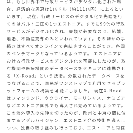
は、もし世界中で行政サービスがデジタル化された場
合、経済的な恩恵は1兆ドル（約111兆円）に上るとい
います。 現在、行政サービスのデジタル化で先端を行
くのはバルト三国の1つエストニア。すでに99％の行政
サービスがデジタル化され、書類が必要なのは、結婚、
離婚、不動産売却のみといわれています。そのほかの手
続きはすべてオンラインで完結させることができ、各国
のベンチマークとなっているようです。 エストニアに
おける行政サービスのデジタル化を可能にしたのが、政
府機関や医療機関のデータベースをセキュアに連携させ
る「X-Road」という技術。分散されたデータベースを
つなげることで、国民がワンストップで利用できるプラ
ットフォームの構築を可能にしました。 現在X-Road
はフィンランド、ウクライナ、モーリシャス、ナミビア
などエストニア国外でも導入され始めているようです。
この海外導入の先陣を切ったのが、欧州と中東の間に位
置するアゼルバイジャン。エストニア発の技術を導入し
つつ、独自の取り組みも行っており、エストニアと同様