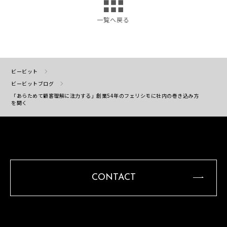
一覧へ戻る
ビービット
ビービットブログ
「あらためて顧客理解に注力する」創業54年のフェリシモに社内の巻き込み方
を聞く
CONTACT