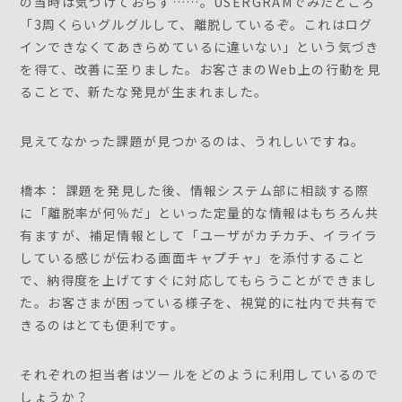
の当時は気づけておらず……。USERGRAMでみたところ
「3周くらいグルグルして、離脱しているぞ。これはログ
インできなくてあきらめているに違いない」という気づき
を得て、改善に至りました。お客さまのWeb上の行動を見
ることで、新たな発見が生まれました。
見えてなかった課題が見つかるのは、うれしいですね。
橋本： 課題を発見した後、情報システム部に相談する際
に「離脱率が何％だ」といった定量的な情報はもちろん共
有ますが、補足情報として「ユーザがカチカチ、イライラ
している感じが伝わる画面キャプチャ」を添付すること
で、納得度を上げてすぐに対応してもらうことができまし
た。お客さまが困っている様子を、視覚的に社内で共有で
きるのはとても便利です。
それぞれの担当者はツールをどのように利用しているので
しょうか？