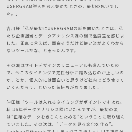
USERGRAM導入を考え始めたときの、最初の思いでし
た。」
吉川様「私が最初にUSERGRAMの話を聞いたときは、私
たち企画担当とデータアナリシス課の間で温度差を感じま
した。正直に言えば、面白そうだけど使い道がよくわから
ないツールだな、と思ったんです。
その頃はサイトデザインのリニューアルも進んでいたの
で、今このタイミングで定性分析に踏み込むのが正しいの
か、とか、個人的には面白いと思うけど社内でどう使って
いくんだろう、といった気持ちがありました。」
仲田様「ツールは入れるタイミングがポイントですよね。
私は6年データアナリシス課にいたんですが、最初の頃
は”正確なデータをきちんとためる”ということに取り組ん
でいました。その次は、”データを見る文化を作る”。
TableauやGoogleアナリティクスの導入・活用の推進が