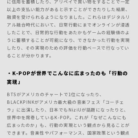
に信用を蓄積したり、アリペイで買い物をすることで一定
以上の支払い能力があると示すことができたりした結果、
融資を受けられるようになりました。これらはデジタルリ
アル融合時代において、日常行動にまでオンラインが浸透
したことで、日常的な行動をあたかもゲームの経験値のよ
うに蓄積することが可能になり、できなかった行動を実現
したり、その実現のための評価を行動ベースで行なってい
ることが分かります。
・K-POPが世界でこんなに広まったのも「行動の
実現」
BTSがアメリカのチャートで1位になったり、
BLACKPINKがアメリカ最大級の音楽フェス「コーチェ
ラ」に出演したり、日本でもNiziUが話題になったりと、
世界中を席巻しているK-POP。これが「なぜこんなにも
広まったのか」も、行動の実現という観点から見ることが
できます。音楽性やパフォーマンス、国家政策という観点