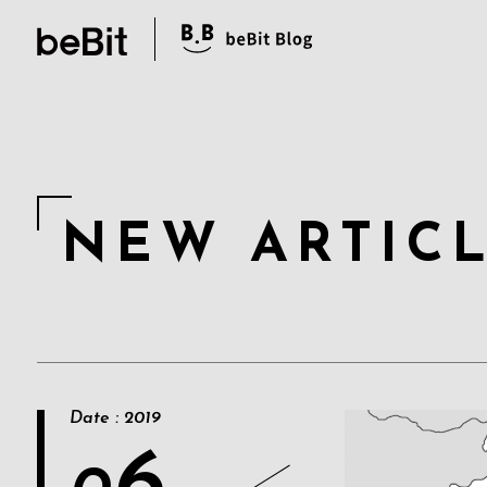
N
E
W
A
R
T
I
C
Date : 2019