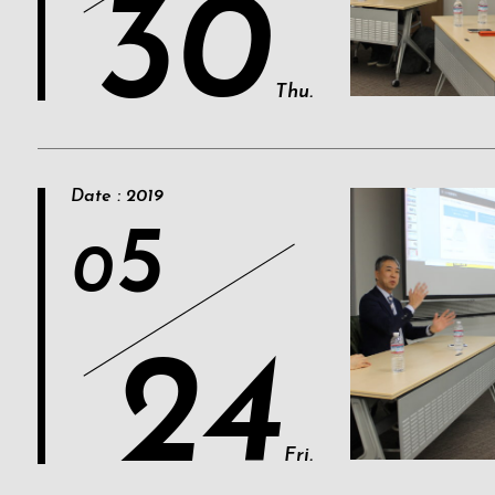
30
Thu.
Date : 2019
5
0
24
Fri.