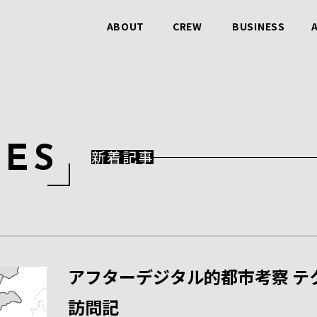
ABOUT
CREW
BUSINESS
ビービットのこと
仲間のこと
事業のこと
L
E
S
新着記事
アフターデジタル的都市考察 テ
訪問記