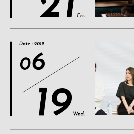
21
Fri.
Date : 2019
6
0
19
Wed.