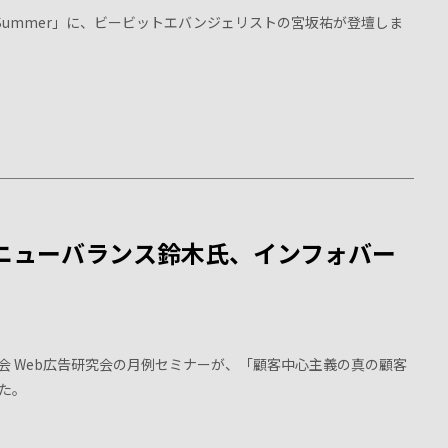
 2019 Summer」に、ビービットエバンジェリストの宮坂祐が登壇しま
ニューバランス鈴木氏、インフォバー
協会 Web広告研究会の月例セミナーが、「顧客中心主義の真の顧客
た。