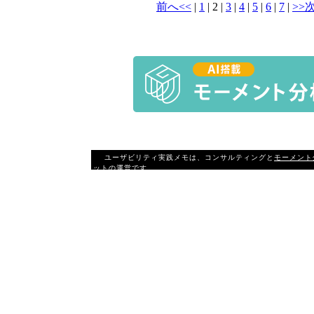
前へ<<
|
1
|
2
|
3
|
4
|
5
|
6
|
7
|
>>
ユーザビリティ実践メモは、コンサルティングと
モーメント
ットの運営です