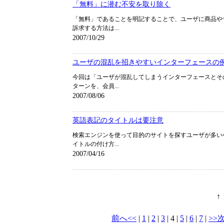
「無料」に潜む不安を取り除く
「無料」であることを明記することで、ユーザに商品や
訴求する方法は...
2007/10/29
ユーザの混乱を招きやすいインターフェースの
今回は「ユーザが混乱してしまうインターフェースとそ
ターンを、会員...
2007/08/06
英語表記のタイトルは要注意
検索エンジンを使って目的のサイトを探すユーザが多い
イトルの付け方...
2007/04/16
前へ<<
|
1
|
2
|
3
|
4
|
5
|
6
|
7
|
>>