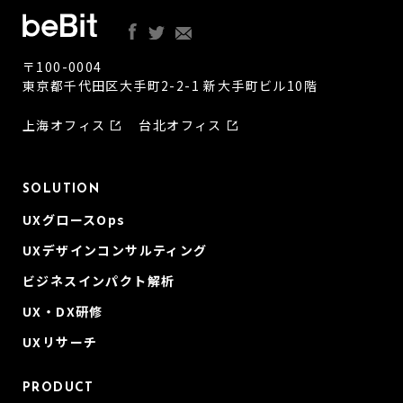
する場合がございます。
(4)保有個人データの開示等の請求等及び苦情等への対応について
〒100-0004
当社が保有する保有個人データの開示等の請求等(利用目的の通
東京都千代田区大手町2-2-1 新大手町ビル10階
知、開示、第三者提供記録の開示、内容の訂正、追加又は削除、
利用の停止、消去及び第三者への提供の停止）を受け付けます。
また、個人情報の取扱いに関する苦情及び相談への適切かつ迅速
上海オフィス
台北オフィス
な対応に努めます。開示等の請求等、苦情及び相談につきまして
は、「個人情報保護に関する問合せ窓口」までご連絡ください。
(5)個人情報保護に関する問合せ窓口
SOLUTION
株式会社ビービット
UXグロースOps
個人情報保護外部対応責任者
東京都千代田区大手町二丁目2番1号 新大手町ビル 10F
UXデザインコンサルティング
個人情報保護推進事務局 個人情報保護外部対応責任者
E-mail：privacy@bebit.com
ビジネスインパクト解析
その他、個人情報に関する詳細につきましては、弊社
ホームペー
UX・DX研修
ジ
をご確認ください。
個人情報保護管理者 個人情報保護推進事務局長
UXリサーチ
PRODUCT