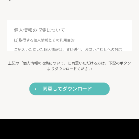
個人情報の収集について
(1)取得する個人情報とその利用目的
ご記入いただいた個人情報は、資料送付、お問い合わせへの対応
及び商品・サービス・イベント等のご案内の目的で利用いたしま
す。
上記の「個人情報の収集について」に同意いただける方は、下記のボタン
よりダウンロードください
※資料のダウンロード用URLを自動メールでお送りしますので、メ
ールアドレスのご入力をお願いいたします。
※誠に勝手ながら、個人の方およびフリーメールアドレスをご利
同意してダウンロード
用の方への資料の送付を遠慮しております。何卒ご了承下さい。
(2)個人情報の第三者への提供について
以下の場合を除いて、第三者に提供することはいたしません。
・ご本人様の同意がある場合
・法令に基づく場合
(3)個人情報の取扱いの委託について
上記、利用目的の達成の範囲内において個人情報の取扱いを委託