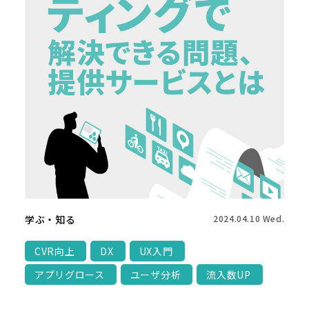
学ぶ・知る
2024.04.10 Wed.
CVR向上
DX
UX入門
アプリグロース
ユーザ分析
流入数UP