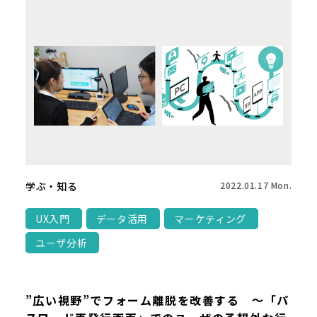
学ぶ・知る
2022.01.17 Mon.
UX入門
データ活用
マーケティング
ユーザ分析
”広い視野”でフォーム離脱を改善する ～「パ