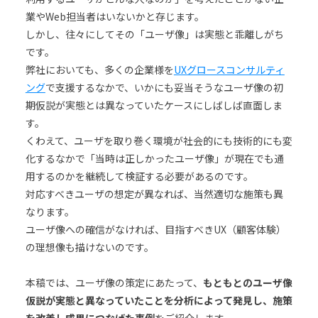
業やWeb担当者はいないかと存じます。
しかし、往々にしてその「ユーザ像」は実態と乖離しがち
です。
弊社においても、多くの企業様を
UXグロースコンサルティ
ング
で支援するなかで、いかにも妥当そうなユーザ像の初
期仮説が実態とは異なっていたケースにしばしば直面しま
す。
くわえて、ユーザを取り巻く環境が社会的にも技術的にも変
化するなかで「当時は正しかったユーザ像」が現在でも通
用するのかを継続して検証する必要があるのです。
対応すべきユーザの想定が異なれば、当然適切な施策も異
なります。
ユーザ像への確信がなければ、目指すべきUX（顧客体験）
の理想像も描けないのです。
本稿では、ユーザ像の策定にあたって、
もともとのユーザ像
仮説が実態と異なっていたことを分析によって発見し、施策
を改善し成果につなげた事例
をご紹介します。