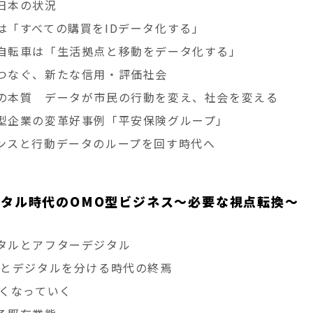
日本の状況
は「すべての購買をIDデータ化する」
自転車は「生活拠点と移動をデータ化する」
つなぐ、新たな信用・評価社会
の本質 データが市民の行動を変え、社会を変える
型企業の変革好事例「平安保険グループ」
ンスと行動データのループを回す時代へ
ジタル時代のOMO型ビジネス～必要な視点転換～
タルとアフターデジタル
ルとデジタルを分ける時代の終焉
なくなっていく