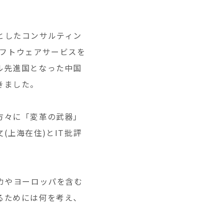
としたコンサルティン
のソフトウェアサービスを
ル先進国となった中国
きました。
方々に「変革の武器」
上海在住)とIT批評
カやヨーロッパを含む
るためには何を考え、