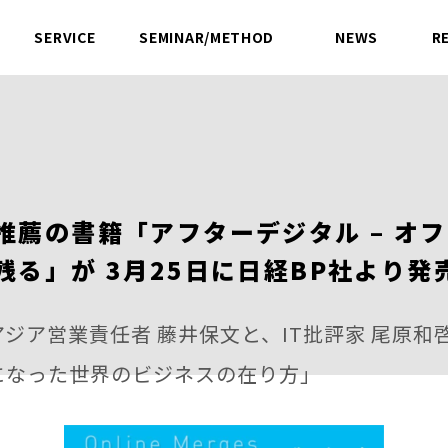
SERVICE
SEMINAR/METHOD
NEWS
R
サービス
セミナー／方法論
ニュース
推薦の書籍「アフターデジタル – オ
残る」が 3月25日に日経BP社より発
ジア営業責任者 藤井保文と、IT批評家 尾原和
になった世界のビジネスの在り方」