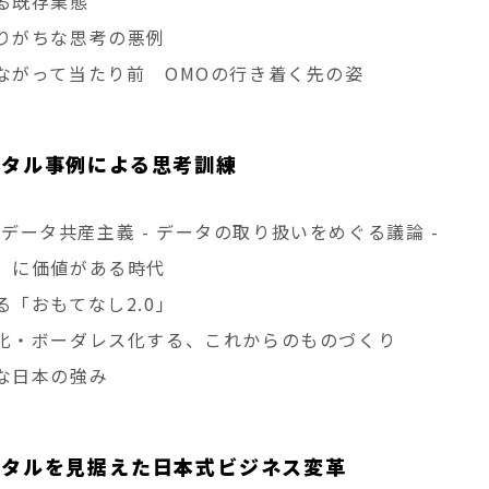
る既存業態
りがちな思考の悪例
ながって当たり前 OMOの行き着く先の姿
ジタル事例による思考訓練
中国データ共産主義 - データの取り扱いをめぐる議論 -
」に価値がある時代
る「おもてなし2.0」
化・ボーダレス化する、これからのものづくり
な日本の強み
ジタルを見据えた日本式ビジネス変革