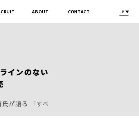
ECRUIT
ABOUT
CONTACT
JP
採 用
会社情報
お問合せ
フラインのない
売
啓氏が語る 「すべ