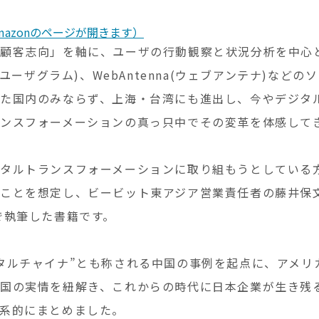
azonのページが開きます）
顧客志向」を軸に、ユーザの行動観察と状況分析を中心
M(ユーザグラム)、WebAntenna(ウェブアンテナ)など
た国内のみならず、上海・台湾にも進出し、今やデジタ
ンスフォーメーションの真っ只中でその変革を体感して
タルトランスフォーメーションに取り組もうとしている
ことを想定し、ビービット東アジア営業責任者の藤井保文(
で執筆した書籍です。
タルチャイナ”とも称される中国の事例を起点に、アメリ
国の実情を紐解き、これからの時代に日本企業が生き残
系的にまとめました。