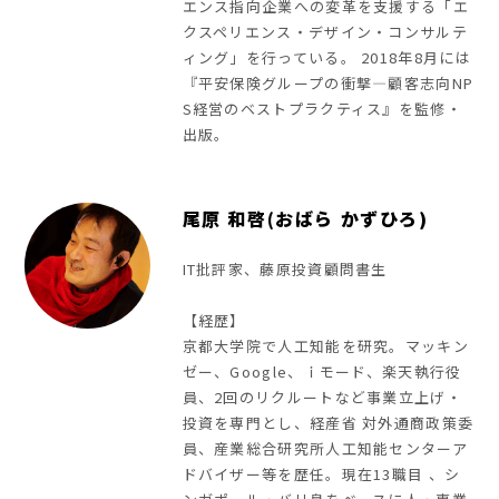
エンス指向企業への変革を支援する「エ
クスペリエンス・デザイン・コンサルテ
ィング」を行っている。 2018年8月には
『平安保険グループの衝撃―顧客志向NP
S経営のベストプラクティス』を監修・
出版。
尾原 和啓(おばら かずひろ)
IT批評家、藤原投資顧問書生
【経歴】
京都大学院で人工知能を研究。マッキン
ゼー、Google、ｉモード、楽天執行役
員、2回のリクルートなど事業立上げ・
投資を専門とし、経産省 対外通商政策委
員、産業総合研究所人工知能センターア
ドバイザー等を歴任。現在13職目 、シ