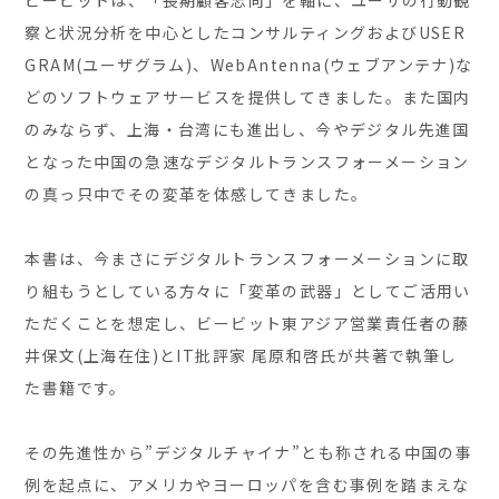
ビービットは、「長期顧客志向」を軸に、ユーザの行動観
察と状況分析を中心としたコンサルティングおよびUSER
GRAM(ユーザグラム)、WebAntenna(ウェブアンテナ)な
どのソフトウェアサービスを提供してきました。また国内
のみならず、上海・台湾にも進出し、今やデジタル先進国
となった中国の急速なデジタルトランスフォーメーション
の真っ只中でその変革を体感してきました。
本書は、今まさにデジタルトランスフォーメーションに取
り組もうとしている方々に「変革の武器」としてご活用い
ただくことを想定し、ビービット東アジア営業責任者の藤
井保文(上海在住)とIT批評家 尾原和啓氏が共著で執筆し
た書籍です。
その先進性から”デジタルチャイナ”とも称される中国の事
例を起点に、アメリカやヨーロッパを含む事例を踏まえな