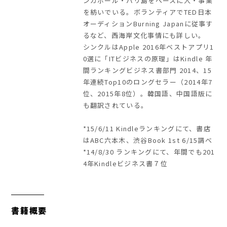
ンガポール・バリ島をベースに人・事業
を紡いでいる。ボランティアでTED日本
オーディションBurning Japanに従事す
るなど、西海岸文化事情にも詳しい。
シンクルはApple 2016年ベストアプリ1
0選に「ITビジネスの原理」はKindle 年
間ランキングビジネス書部門 2014、15
年連続Top10のロングセラー（2014年7
位、2015年8位）。韓国語、中国語版に
も翻訳されている。
*15/6/11 Kindleランキングにて、書店
はABC六本木、渋谷Book 1st 6/15調べ
*14/8/30 ランキングにて、年間でも201
4年Kindleビジネス書７位
書籍概要