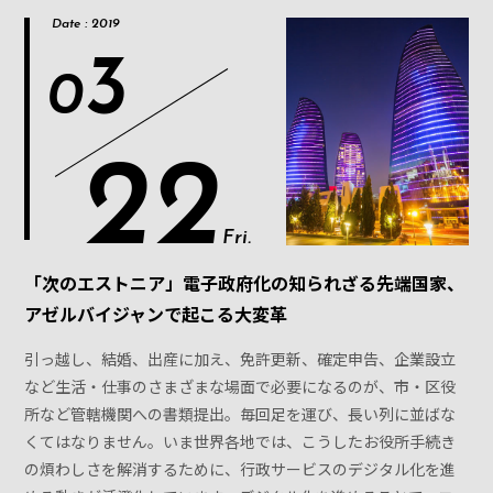
Date : 2019
3
0
22
Fri.
「次のエストニア」電子政府化の知られざる先端国家、
アゼルバイジャンで起こる大変革
引っ越し、結婚、出産に加え、免許更新、確定申告、企業設立
など生活・仕事のさまざまな場面で必要になるのが、市・区役
所など管轄機関への書類提出。毎回足を運び、長い列に並ばな
くてはなりません。いま世界各地では、こうしたお役所手続き
の煩わしさを解消するために、行政サービスのデジタル化を進