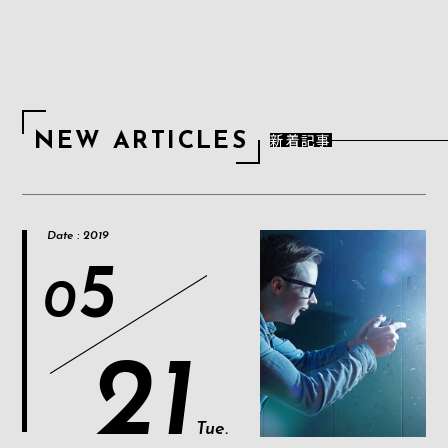
新着記事
N
E
W
A
R
T
I
C
L
E
S
Date : 2019
5
0
21
Tue.