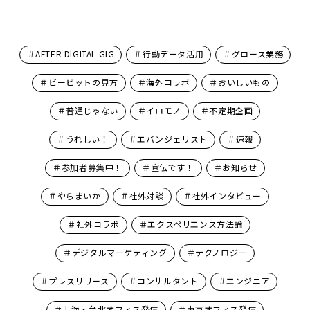
＃AFTER DIGITAL GIG
＃行動データ活用
＃グロース業務
＃ビービットの見方
＃海外コラボ
＃おいしいもの
＃普通じゃない
＃イロモノ
＃不定期企画
＃うれしい！
＃エバンジェリスト
＃速報
＃参加者募集中！
＃宣伝です！
＃お知らせ
＃やらまいか
＃社外対談
＃社外インタビュー
＃社外コラボ
＃エクスペリエンス方法論
＃デジタルマーケティング
＃テクノロジー
＃プレスリリース
＃コンサルタント
＃エンジニア
＃上海・台北オフィス発信
＃東京オフィス発信