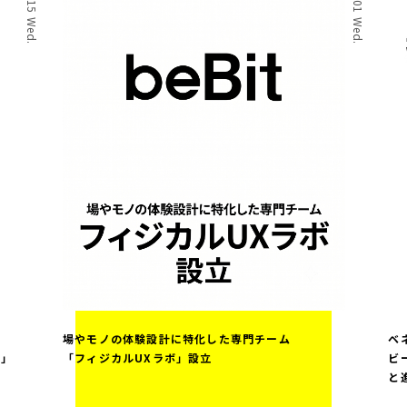
場やモノの体験設計に特化した専門チーム
ベ
案」
「フィジカルUXラボ」設立
ビ
と
ス