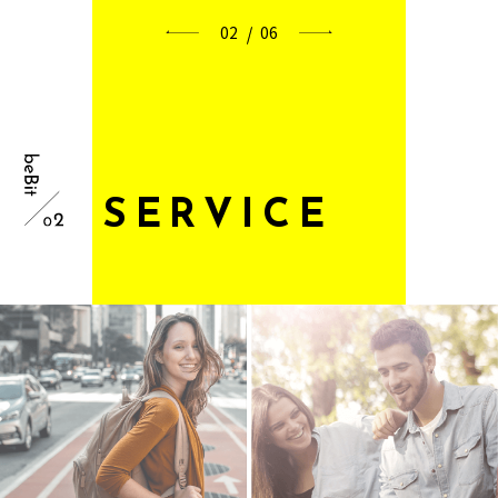
02
06
S
E
R
V
I
C
E