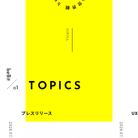
SCROLL
T
O
P
I
C
S
プレスリリース
U
2026.07.15 Wed.
2026.07.01 Wed.