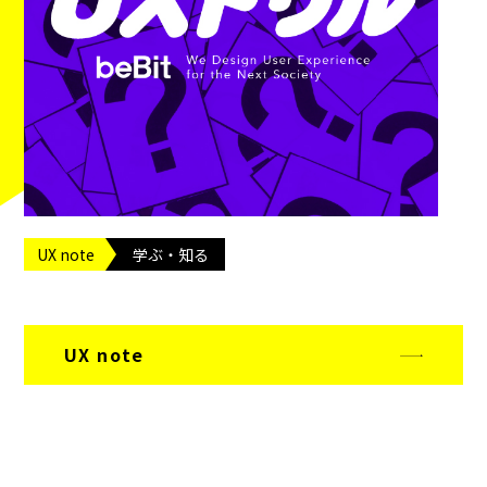
UX note
学ぶ・知る
UX note