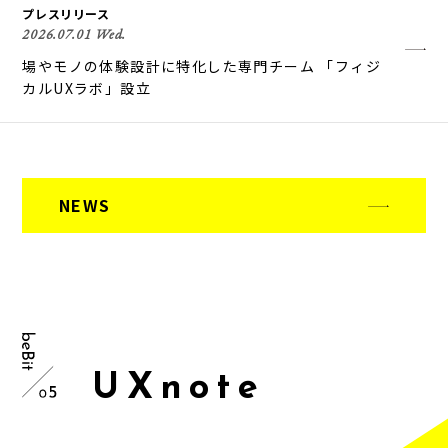
プレスリリース
2026.07.01 Wed.
場やモノの体験設計に特化した専門チーム 「フィジ
カルUXラボ」設立
NEWS
U
X
n
o
t
e