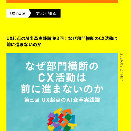
UX note
学ぶ・知る
UX起点のAI変革実践論 第3回：なぜ部門横断のCX活動は
前に進まないのか
2026.07.27 Mon.