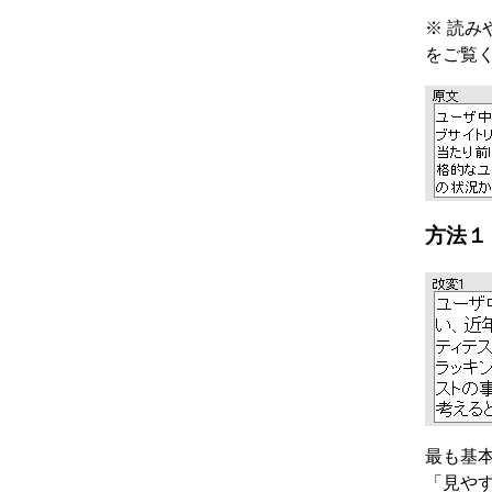
※ 読
をご覧
方法１
最も基
「見や