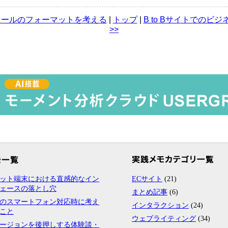
いメールのフォーマットを考える
|
トップ
|
B to Bサイトでのビ
>>
ット端末における直感的なイン
ECサイト
(21)
ェースの落とし穴
まとめ記事
(6)
のスマートフォン対応時に考え
インタラクション
(24)
こと
ウェブライティング
(34)
ージョンを後押しする体験談・