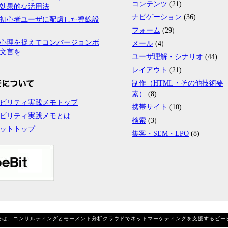
コンテンツ
(21)
効果的な活用法
ナビゲーション
(36)
初心者ユーザに配慮した導線設
フォーム
(29)
心理を捉えてコンバージョンボ
メール
(4)
文言を
ユーザ理解・シナリオ
(44)
レイアウト
(21)
制作（HTML・その他技術要
素）
(8)
ビリティ実践メモトップ
携帯サイト
(10)
ビリティ実践メモとは
検索
(3)
ットトップ
集客・SEM・LPO
(8)
は、コンサルティングと
モーメント分析クラウド
でネットマーケティングを支援するビー