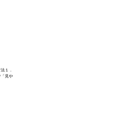
方法１．
で「見や