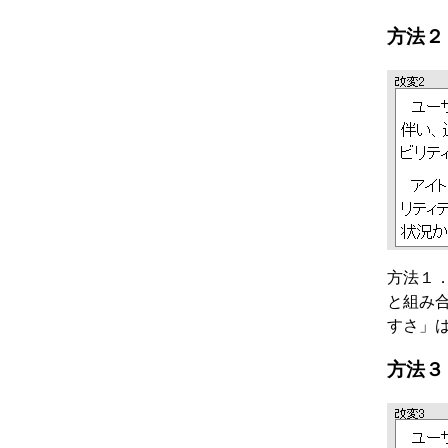
方法２
方法１
と組み
すさ」
方法３