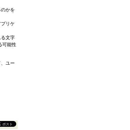
るのかを
アプリケ
れる文字
る可能性
て、ユー