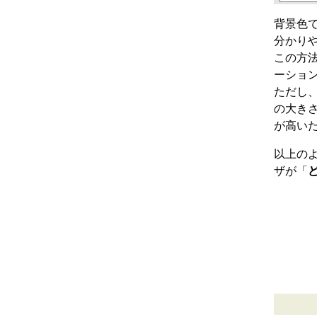
背景色
分かり
この方
ーショ
ただし
の大き
が高い
以上の
ザが「