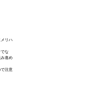
にメリハ
けでな
読み進め
ので注意