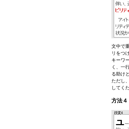
文中で
リをつ
キーワ
く、一
る助け
ただし
してく
方法４