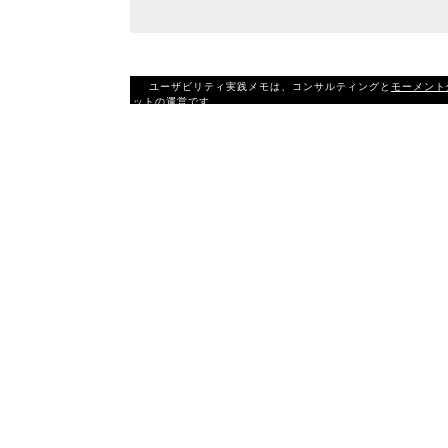
ユーザビリティ実践メモは、コンサルティングと
モーメント
ットの運営です