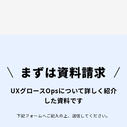
一例ですが、「CVR・リピート率2倍」
・スタートアップ企業よりも中～大規模の企
「MAU3~6倍」「解約率20% ~ 50%減」とい
業
う実績がございます。事例の詳細を知りたい場
・ BtoBサービスよりもBtoCサービス
合は、ぜひお気軽にお問い合わせください。
での導入実績が豊富です。
UXグロースOpsは下記2点に特長があります。
1. 継続改善によるビジネス成果創出を目指す
点
2. 上記を実現するための業務
継続改善ではなく、抜本的な改善（リニューア
ルなど）をご所望の場合は、別サービスをご
紹介いたします。
UXグロースOpsについて詳しく紹介
適切なサービスを担当営業がご提案しますの
で、まずはお気軽にお問い合わせください。
した資料です
下記フォームへご記入の上、送信してください。