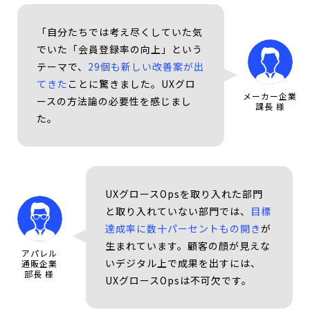
「自分たちでは考え尽くしていた気
でいた「会員登録率の向上」という
テーマで、
29個も新しい改善案が出
てきた
ことに驚きました。UXグロ
メーカー企業
ースの方法論の必要性を感じまし
課長 様
た。
UXグロースOpsを取り入れた部門
と取り入れていない部門では、
目標
達成率に数十パーセントもの開き
が
生まれています。顧客の顔が見えな
アパレル
いデジタル上で成果を出すには、
通販企業
部長 様
UXグロースOpsは不可欠です。