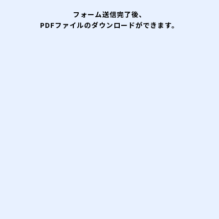
・ご本人様の同意がある場合
フォーム送信完了後、
・法令に基づく場合
PDFファイルのダウンロードができます。
(3)個人情報の取扱いの委託について
上記、利用目的の達成の範囲内において個人情報の取扱いを委託
する場合がございます。
(4)保有個人データの開示等の請求等及び苦情等への
対応について
当社が保有する保有個人データの開示等の請求等(利用目的の通
知、開示、第三者提供記録の開示、内容の訂正、追加又は削除、
利用の停止、消去及び第三者への提供の停止）を受け付けます。
また、個人情報の取扱いに関する苦情及び相談への適切かつ迅速
な対応に努めます。
開示等の請求等、苦情及び相談につきましては、「個人情報保護
に関する問合せ窓口」までご連絡ください。
(5)個人情報保護に関する問合せ窓口
株式会社ビービット
東京都千代田区大手町二丁目2番1号 新大手町ビル 10F
個人情報保護推進事務局 個人情報保護外部対応責任者
E-mail：privacy@bebit.com