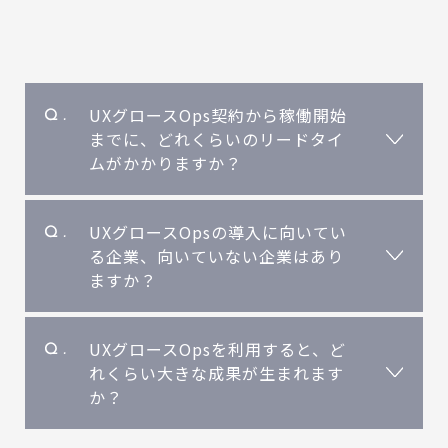
UXグロースOps契約から稼働開始
までに、どれくらいのリードタイ
ムがかかりますか？
最短2週間、最大3ヶ月ほどを想定ください。
UXグロースOpsの導入に向いてい
契約後、まずは導入フェーズとして「必要デー
る企業、向いていない企業はあり
タの取得（USERGRAM導入）」や「UXグロ
ますか？
ースOpsの勉強会」を行います。各社ごとにリ
ードタイムを見積るため、ご契約前に「技術
デジタル接点（WEBサイト・アプリ・メール
UXグロースOpsを利用すると、ど
要件チェックシート」の記入をお願いしてい
など）の改善を通してビジネス成果の創出を
れくらい大きな成果が生まれます
ます。詳しくは担当営業からご連絡差し上げま
目指す部門であれば、どのような部門でもお
か？
す。
役に立てます。
強いていえば、