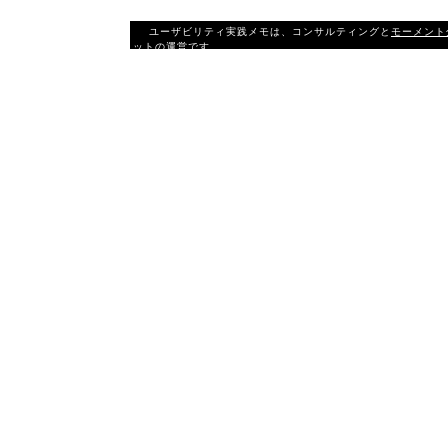
ユーザビリティ実践メモは、コンサルティングと
モーメント
ットの運営です