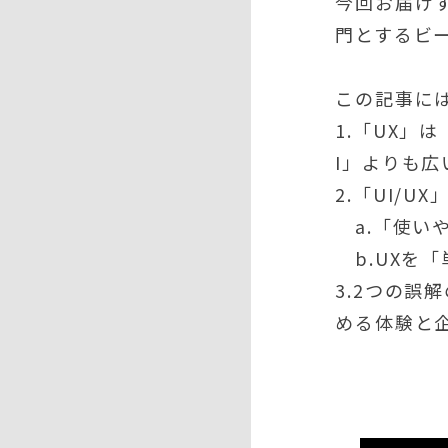
今回お届けす
門とするビー
この記事に
1.「UX
I」よりも
2.「UI/
a.「使い
b.UXを
3.2つの誤
める体験と