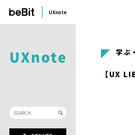
UXnote
学ぶ
【UX L