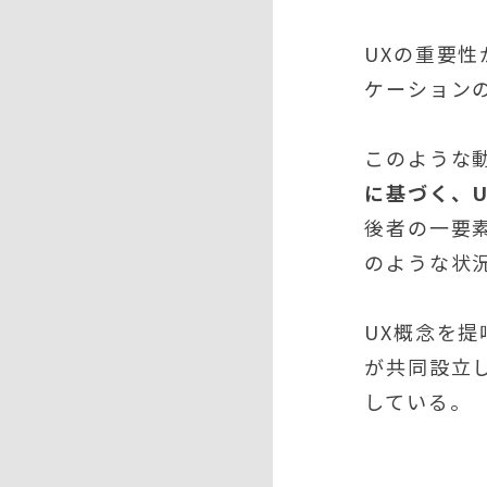
UXの重要性
ケーション
このような
に基づく、
後者の一要
のような状
UX概念を
が共同設立
している。