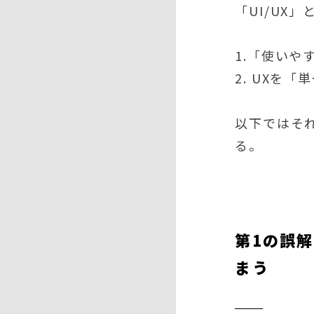
「UI/UX
1.「使い
2. UXを
以下ではそ
る。
第1の誤
まう