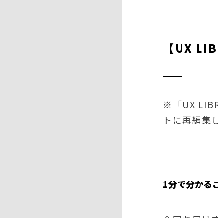
【UX L
※「UX L
トに再編集
1分で分かる