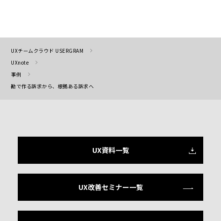
UXチームクラウド USERGRAM
UXnote
事例
勘で作る訴求から、根拠ある訴求へ
UX資料一覧
UX改善セミナー一覧