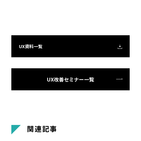
UX資料一覧
UX改善セミナー一覧
関
連
記
事