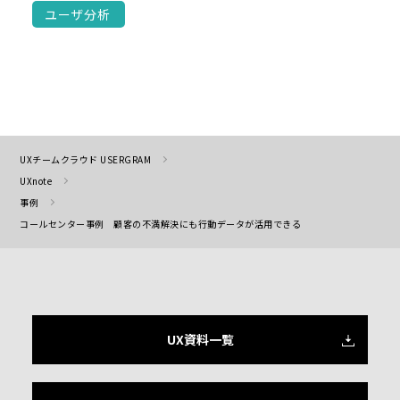
ユーザ分析
UXチームクラウド USERGRAM
UXnote
事例
コールセンター事例 顧客の不満解決にも行動データが活用できる
UX資料一覧