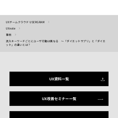
UXチームクラウド USERGRAM
UXnote
事例
流入キーワードごとにユーザ行動は異なる ～「ダイエットサプリ」と「ダイエ
ット」の違いとは？
UX資料一覧
UX改善セミナー一覧