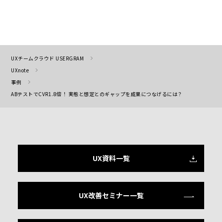
UXチームクラウド USERGRAM
UXnote
事例
ABテストでCVR1.8倍！ 実態と想定とのギャップを成果につなげるには？
UX資料一覧
UX改善セミナー一覧