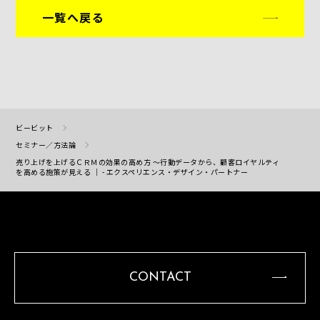
一覧へ戻る
ビービット
セミナー／方法論
売り上げを上げるＣＲＭの効果の高め方 ～行動データから、顧客ロイヤルティ
を高める施策が見える ｜ - エクスペリエンス・デザイン・パートナー
CONTACT