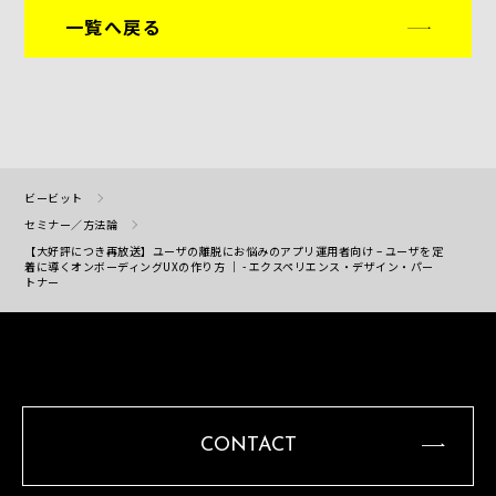
一覧へ戻る
ビービット
セミナー／方法論
【大好評につき再放送】ユーザの離脱にお悩みのアプリ運用者向け – ユーザを定
着に導くオンボーディングUXの作り方 ｜ - エクスペリエンス・デザイン・パー
トナー
CONTACT