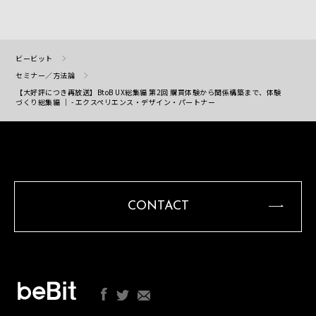
ビービット
セミナー／方法論
【大好評につき再放送】BtoB UX総集編 第2回 購買体験から関係構築まで、体験
づくり総集編 ｜ - エクスペリエンス・デザイン・パートナー
CONTACT