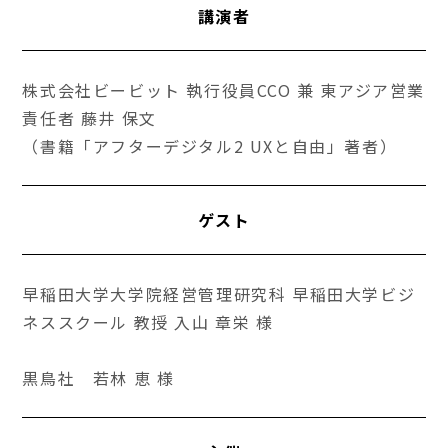
講演者
株式会社ビービット 執行役員CCO 兼 東アジア営業
責任者 藤井 保文
（書籍「アフターデジタル2 UXと自由」著者）
ゲスト
早稲田大学大学院経営管理研究科 早稲田大学ビジ
ネススクール 教授 入山 章栄 様
黒鳥社 若林 恵 様