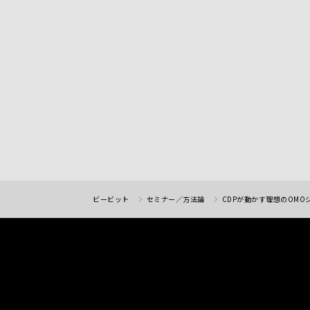
ビービット
セミナー／方法論
CDPが動かす理想のOMO