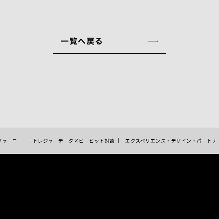
一覧へ戻る
ジャーニー ートレジャーデータ×ビービット対談 ｜ - エクスペリエンス・デザイン・パートナ