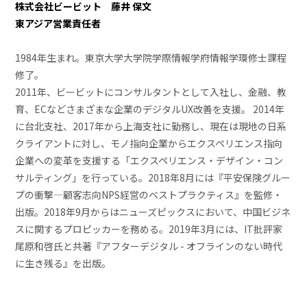
株式会社ビービット 藤井 保文
東アジア営業責任者
1984年生まれ。東京大学大学院学際情報学府情報学環修士課程
修了。
2011年、ビービットにコンサルタントとして入社し、金融、教
育、ECなどさまざまな企業のデジタルUX改善を支援。 2014年
に台北支社、2017年から上海支社に勤務し、現在は現地の日系
クライアントに対し、モノ指向企業からエクスペリエンス指向
企業への変革を支援する「エクスペリエンス・デザイン・コン
サルティング」を行っている。2018年8月には『平安保険グルー
プの衝撃―顧客志向NPS経営のベストプラクティス』を監修・
出版。2018年9月からはニューズピックスにおいて、中国ビジネ
スに関するプロピッカーを務める。2019年3月には、IT批評家
尾原和啓氏と共著『アフターデジタル - オフラインのない時代
に生き残る』を出版。