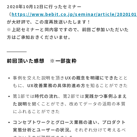
2020年10月12日に行ったセミナー
（
https://www.bebit.co.jp/seminar/article/2020101
が大好評で、この度再放送いたします！
※上記セミナーと同内容ですので、前回ご参加いただいた
方はご承知おきくださいませ。
前回頂いた感想 ※一部抜粋
事例を交えた説明を頂き
UXの概念を明確にできた
とと
もに、
UX改善業務の具体的進め方
を知ることができた
第1部では
時代の流れ
、第2部では
実践かつ事例ふまえ
た説明
を聞くことができ、改めてデータの活用の本質
にふれることができた
コンセプトワークとグロース業務の違い、プロダクト
実態分析とユーザーの状況。
それぞれ分けて考えるべ