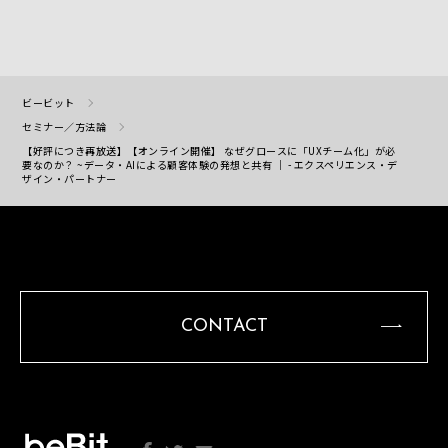
ビービット
セミナー／方法論
【好評につき再放送】【オンライン開催】 なぜグロースに「UXチーム化」が必
要なのか？ ~データ・AIによる顧客体験の発想と共有 ｜ - エクスペリエンス・デ
ザイン・パートナー
CONTACT