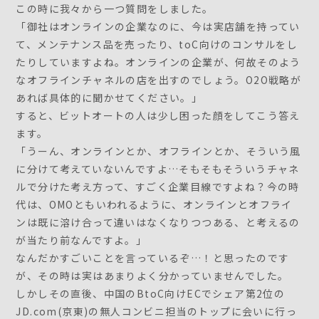
この時に我々から一つ質問をしました。
「御社はオンラインの企業なのに、今は実店舗を持ってい
て、メンテナンス品を売ったり、toC向けのコンサルをし
たりしていますよね。オンラインの企業が、何故そのよう
なオフラインチャネルの店を出すのでしょう。O2O戦略が
あれば具体的に聞かせてください。」
すると、ビットオートの人は少し困った顔をしてこう答え
ます。
「うーん、オンラインとか、オフラインとか、そういう風
に分けて考えていないんですよ…そもそもそういうチャネ
ルで分けた考え方って、すごく企業目線ですよね？今の時
代は、OMOともいわれるように、オンラインとオフライ
ンは既に溶け合って違いはなくなりつつある、と考えるの
が当たり前なんですよ。」
なんだかすごいことを言っているぞ…！と思ったのです
が、その時は実はあまりよく分かっていませんでした。
しかしその直後、中国のBtoC向けECでシェア第2位の
JD.com(京東)の無人コンビニ担当のトップに会いに行っ