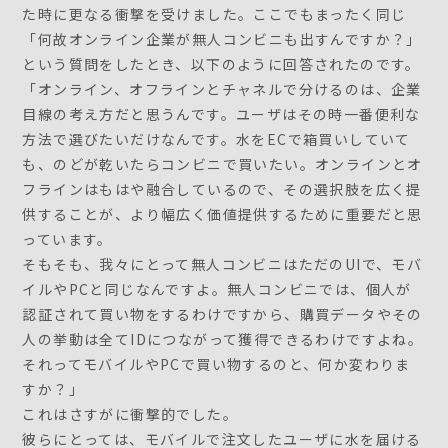
た時に更なる衝撃を受けました。ここでもまったく同じ
「何故オンライン企業が無人コンビニも出すんですか？」
という質問をしたとき、以下のように回答されたのです。
「オンライン、オフラインとチャネルで分けるのは、企業
目線の考え方だと思うんです。ユーザはその時一番便利な
方法で選びたいだけなんです。水をECで箱買いしていて
も、のどが乾いたらコンビニで買いたい。オンラインとオ
フラインはもはや融合しているので、その選択肢を広く提
供することが、より幅広く価値提供するために重要だと思
っています。
そもそも、我々にとって無人コンビニはただのUIで、モバ
イルやPCと同じなんですよ。無人コンビニでは、個人が
認証されて買い物をするわけですから、購買データやその
人の挙動は全てIDにつながって獲得できるわけですよね。
それってモバイルやPCで買い物するのと、何か変わりま
すか？」
これはさすがに衝撃的でした。
彼らにとっては、モバイルで注文したユーザに水を届ける