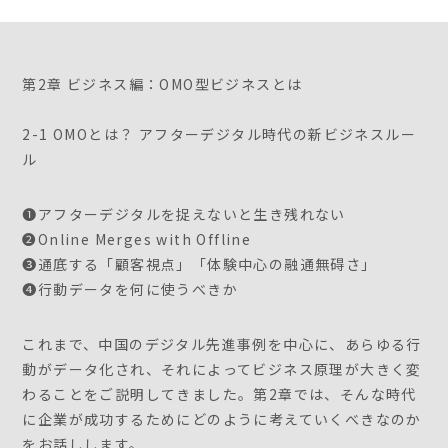
第2章 ビジネス編：OMO型ビジネスとは
2-1 OMOとは？ アフターデジタル時代の新ビジネスルー
ル
❶アフターデジタルを捉えないと生き残れない
❷Online Merges with Offline
❸通底する「顧客視点」「体験中心の融通無碍さ」
❹行動データを何に使うべきか
これまで、中国のデジタル先進事例を中心に、あらゆる行
動がデータ化され、それによってビジネス原理が大きく変
わることをご説明してきました。第2章では、そんな時代
に企業が成功するためにどのように考えていくべきなのか
をお話しします。