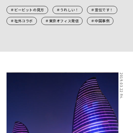
＃ビービットの見方
＃うれしい！
＃宣伝です！
＃社外コラボ
＃東京オフィス発信
＃中国事例
2019.03.22 Fri.