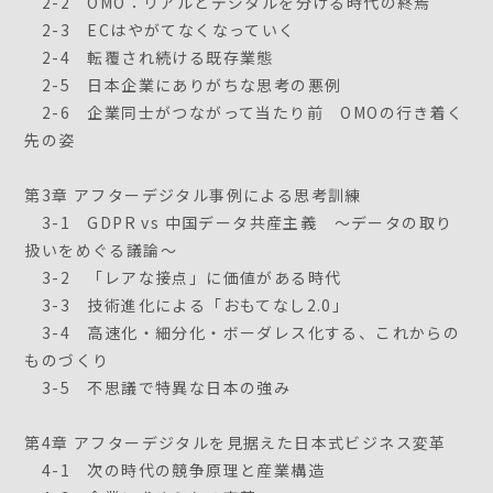
2-2 OMO：リアルとデジタルを分ける時代の終焉
2-3 ECはやがてなくなっていく
2-4 転覆され続ける既存業態
2-5 日本企業にありがちな思考の悪例
2-6 企業同士がつながって当たり前 OMOの行き着く
先の姿
第3章 アフターデジタル事例による思考訓練
3-1 GDPR vs 中国データ共産主義 ～データの取り
扱いをめぐる議論～
3-2 「レアな接点」に価値がある時代
3-3 技術進化による「おもてなし2.0」
3-4 高速化・細分化・ボーダレス化する、これからの
ものづくり
3-5 不思議で特異な日本の強み
第4章 アフターデジタルを見据えた日本式ビジネス変革
4-1 次の時代の競争原理と産業構造