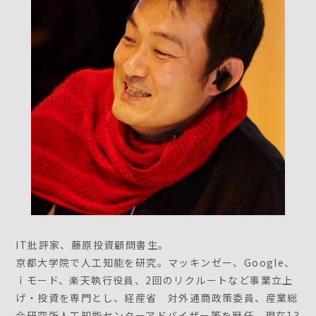
IT批評家、藤原投資顧問書生。
京都大学院で人工知能を研究。マッキンゼー、Google、
ｉモード、楽天執行役員、2回のリクルートなど事業立上
げ・投資を専門とし、経産省 対外通商政策委員、産業総
合研究所人工知能センターアドバイザー等を歴任。現在13