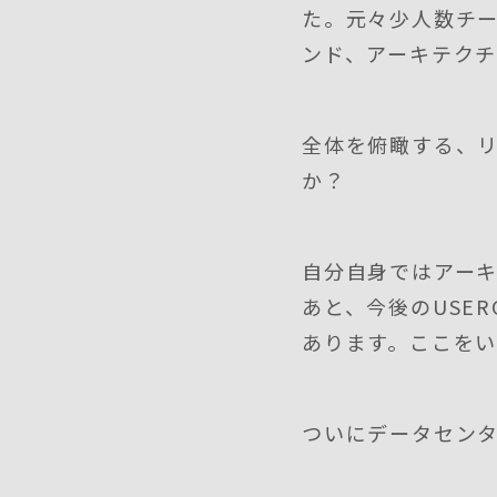
た。元々少人数チ
ンド、アーキテク
全体を俯瞰する、
か？
自分自身ではアー
あと、今後のUSE
あります。ここを
ついにデータセン