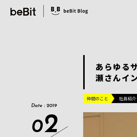
あらゆるサ
瀬さんイ
仲間のこと
社員紹介
Date : 2019
2
0